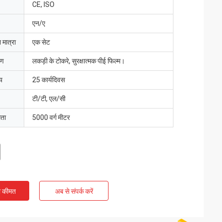
CE, ISO
एन/ए
 मात्रा
एक सेट
रण
लकड़ी के टोकरे, सुरक्षात्मक पीई फिल्म।
य
25 कार्यदिवस
टी/टी, एल/सी
मता
5000 वर्ग मीटर
ी कीमत
अब से संपर्क करें