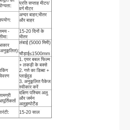
आपूर्ति की
प्रति सप्ताह मीटर/
योग्यता:
वर्ग मीटर
अन्दर बाहर;भीतर
उपयोग:
और बाहर
समय -
15-20 दिनों के
सीमा:
भीतर
लंबाई (5000 मिमी)
आकार
(अनुकूलित):
चौड़ाई≤1500mm
1. एयर बबल फिल्म
+ लकड़ी के बक्से
पैकिंग
2. गत्ते का डिब्बा +
विवरण
प्लाईवुड
3. अनुकूलित पैकेज
स्वीकार करें
दक्षिण पश्चिम अलु
सामग्री
और जर्मन
पूर्तिकर्ता
अलुइम्पोर्टेड
वारंटी:
15-20 साल