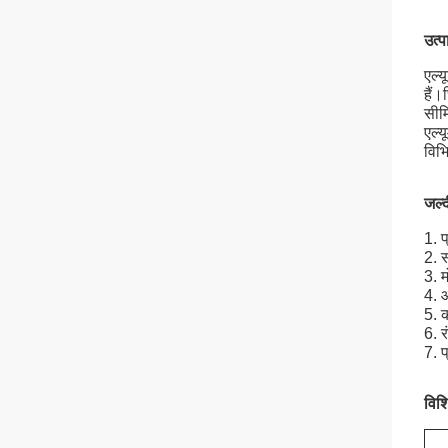
उत्प
एल्य
हैं।
सीमि
एल्य
विभि
जल्
1. 
2. 
3. म
4. 
5. क
6. र
7. 
विशि