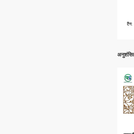
टैग:
अनुशंसित