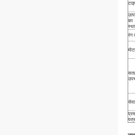
टाइ
उत्प
का
स्थ
रंग 
मोट
सत
उपच
सेवा
प्र
पत्