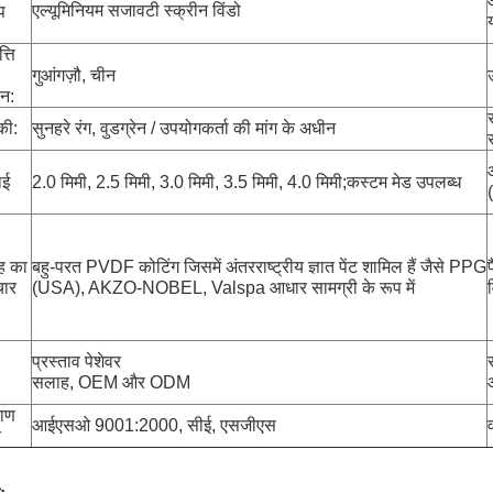
एल्यूमिनियम सजावटी स्क्रीन विंडो
प
त्ति
गुआंगज़ौ, चीन
ान:
की:
सुनहरे रंग, वुडग्रेन / उपयोगकर्ता की मांग के अधीन
ाई
2.0 मिमी, 2.5 मिमी, 3.0 मिमी, 3.5 मिमी, 4.0 मिमी;कस्टम मेड उपलब्ध
ह का
बहु-परत PVDF कोटिंग जिसमें अंतरराष्ट्रीय ज्ञात पेंट शामिल हैं जैसे PPG
ार
(USA), AKZO-NOBEL, Valspa आधार सामग्री के रूप में
प्रस्ताव पेशेवर
सलाह, OEM और ODM
आ
माण
आईएसओ 9001:2000, सीई, एसजीएस
र