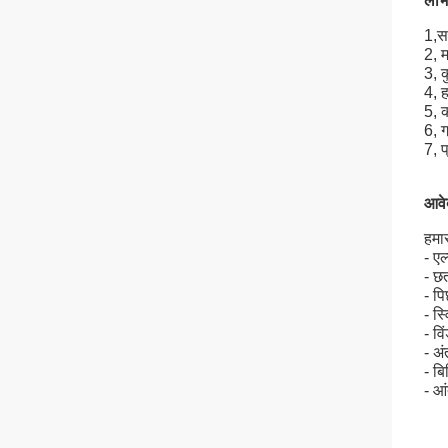
लाभ
1,
स
2, 
3, 
4, 
5, क
6, 
7, 
आवे
हमा
- एल
- छ
- पि
- स्
- वि
- अ
- बि
- आ