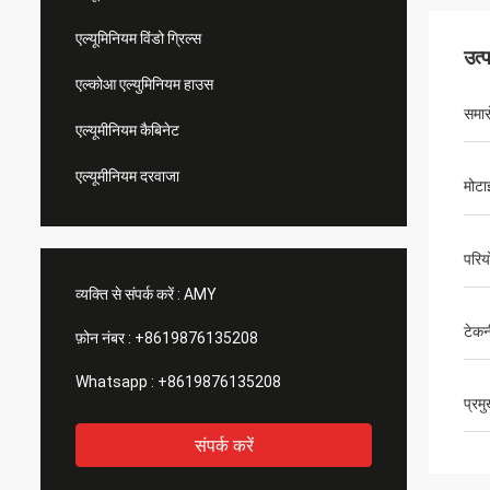
एल्यूमिनियम विंडो ग्रिल्स
उत्
एल्कोआ एल्युमिनियम हाउस
समार
एल्यूमीनियम कैबिनेट
एल्यूमीनियम दरवाजा
मोटा
परिय
व्यक्ति से संपर्क करें :
AMY
टेक
फ़ोन नंबर :
+8619876135208
Whatsapp :
+8619876135208
प्रम
संपर्क करें